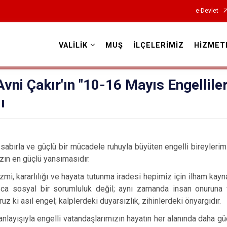
e-Devlet
VALİLİK
MUŞ
İLÇELERİMİZ
HİZMET
Valilikler
Avni Çakır'ın "10-16 Mayıs Engellile
ı
 sabırla ve güçlü bir mücadele ruhuyla büyüten engelli bireyler
ızın en güçlü yansımasıdır.
mi, kararlılığı ve hayata tutunma iradesi hepimiz için ilham kaynağ
ızca sosyal bir sorumluluk değil; aynı zamanda insan onuruna
uz ki asıl engel; kalplerdeki duyarsızlık, zihinlerdeki önyargıdır.
nlayışıyla engelli vatandaşlarımızın hayatın her alanında daha güç