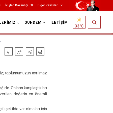
İçişleri Bakanlığı
Diğer Valilikler
LERİMİZ
GÜNDEM
İLETİŞİM
33
°C
r
imiz; toplumumuzun ayrılmaz
ıdır. Onların karşılaştıkları
 verilen değerin en önemli
lü şekilde var olmaları için