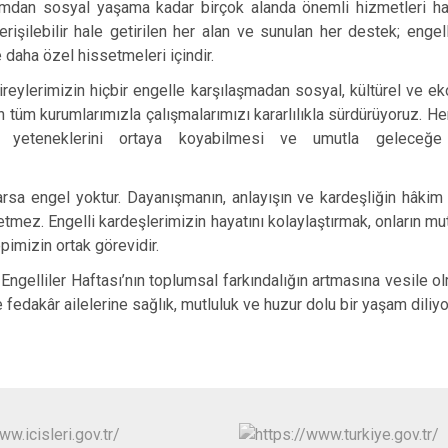
amdan sosyal yaşama kadar birçok alanda önemli hizmetleri ha
erişilebilir hale getirilen her alan ve sunulan her destek; engell
 daha özel hissetmeleri içindir.
bireylerimizin hiçbir engelle karşılaşmadan sosyal, kültürel ve ek
in tüm kurumlarımızla çalışmalarımızı kararlılıkla sürdürüyoruz. He
si, yeteneklerini ortaya koyabilmesi ve umutla gelece
rsa engel yoktur. Dayanışmanın, anlayışın ve kardeşliğin hâkim
setmez. Engelli kardeşlerimizin hayatını kolaylaştırmak, onların m
imizin ortak görevidir.
Engelliler Haftası’nın toplumsal farkındalığın artmasına vesile o
 fedakâr ailelerine sağlık, mutluluk ve huzur dolu bir yaşam diliy