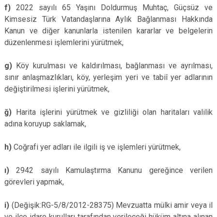
f)
2022 sayılı 65 Yaşını Doldurmuş Muhtaç, Güçsüz ve
Kimsesiz Türk Vatandaşlarına Aylık Bağlanması Hakkında
Kanun ve diğer kanunlarla istenilen kararlar ve belgelerin
düzenlenmesi işlemlerini yürütmek,
g)
Köy kurulması ve kaldırılması, bağlanması ve ayrılması,
sınır anlaşmazlıkları, köy, yerleşim yeri ve tabiî yer adlarının
değiştirilmesi işlerini yürütmek,
ğ)
Harita işlerini yürütmek ve gizliliği olan haritaları valilik
adına koruyup saklamak,
h)
Coğrafi yer adları ile ilgili iş ve işlemleri yürütmek,
ı)
2942 sayılı Kamulaştırma Kanunu gereğince verilen
görevleri yapmak,
i)
(Değişik:RG-5/8/2012-28375) Mevzuatta mülki amir veya il
ve ilçe idare kurulları tarafından verileceği hüküm altına alınan