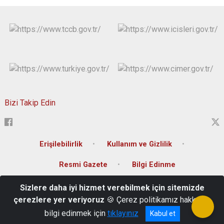
Bizi Takip Edin
Erişilebilirlik
Kullanım ve Gizlilik
Resmi Gazete
Bilgi Edinme
Sizlere daha iyi hizmet verebilmek için sitemizde
T.C. Muş Valiliği Kültür Mahallesi İstasyon Caddesi Hükümet Konağı
çerezlere yer veriyoruz
🍪 Çerez politikamız hakkında
0 436 212 10 01-02-03
bilgi edinmek için
tıklayınız
Kabul et