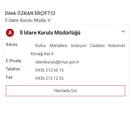
Dilek ÖZKAN ERÇİFTCİ
İl İdare Kurulu Müdür V.
İl İdare Kurulu Müdürlüğü
A
Adres
Kültür Mahallesi İstasyon Caddesi Hükümet
Konağı Kat:4
E-Posta
idarekurulu@mus.gov.tr
Telefon
0436 212 60 15
Fax
0436 212 12 55
Haritada Gör