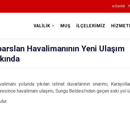
e-Devlet
VALİLİK
MUŞ
İLÇELERİMİZ
HİZMET
Valilikler
parslan Havalimanının Yeni Ulaşım
kında
alimanı yolunda yıkılan istinat duvarlarının onarımı, Karayol
süresince havalimanı ulaşımı, Sungu Beldesi’nden geçen eski yol ü
lur.