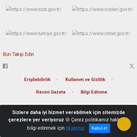
Bizi Takip Edin
Erişilebilirlik
Kullanım ve Gizlilik
Resmi Gazete
Bilgi Edinme
T.C. Muş Valiliği Kültür Mahallesi İstasyon Caddesi Hükümet Konağı
Sizlere daha iyi hizmet verebilmek için sitemizde
0 436 212 10 01-02-03
çerezlere yer veriyoruz
🍪 Çerez politikamız hakkında
bilgi edinmek için
tıklayınız
Kabul et