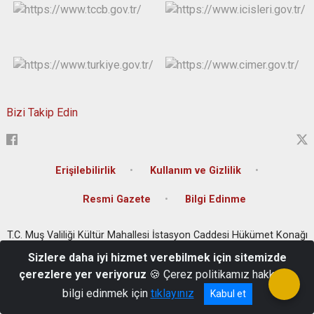
Bizi Takip Edin
Erişilebilirlik
Kullanım ve Gizlilik
Resmi Gazete
Bilgi Edinme
T.C. Muş Valiliği Kültür Mahallesi İstasyon Caddesi Hükümet Konağı
0 436 212 10 01-02-03
Sizlere daha iyi hizmet verebilmek için sitemizde
çerezlere yer veriyoruz
🍪 Çerez politikamız hakkında
bilgi edinmek için
tıklayınız
Kabul et