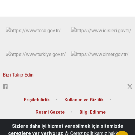
Bizi Takip Edin
Erişilebilirlik
Kullanım ve Gizlilik
Resmi Gazete
Bilgi Edinme
Sizlere daha iyi hizmet verebilmek için sitemizde
T.C. Muş Valiliği Kültür Mahallesi İstasyon Caddesi Hükümet Konağı
çerezlere yer veriyoruz
🍪 Çerez politikamız hakkında