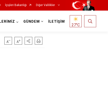
İçişleri Bakanlığı
Diğer Valilikler
LERİMİZ
GÜNDEM
İLETİŞİM
27
°C