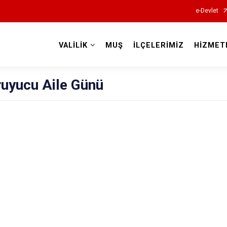
e-Devlet
VALİLİK
MUŞ
İLÇELERİMİZ
HİZMET
Valilikler
ruyucu Aile Günü