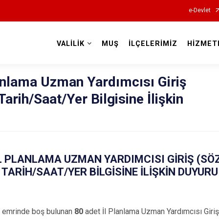
e-Devlet
VALİLİK
MUŞ
İLÇELERİMİZ
HİZMET
Valilikler
lanlama Uzman Yardımcısı Giriş
Tarih/Saat/Yer Bilgisine İlişkin
İL PLANLAMA UZMAN YARDIMCISI GİRİŞ (SÖ
TARİH/SAAT/YER BİLGİSİNE İLİŞKİN DUYURU
tı emrinde boş bulunan
80
adet İl Planlama Uzman Yardımcısı Giriş