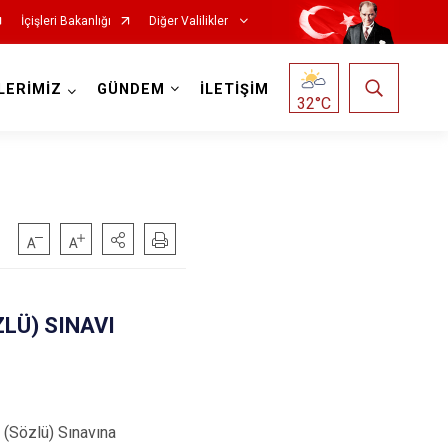
İçişleri Bakanlığı
Diğer Valilikler
LERİMİZ
GÜNDEM
İLETİŞİM
32
°C
ZLÜ) SINAVI
 (Sözlü) Sınavına