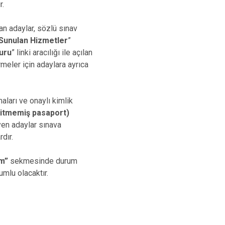
r.
an adaylar, sözlü sınav
 Sunulan Hizmetler
”
vuru
” linki aracılığı ile açılan
rmeler için adaylara ayrıca
aları ve onaylı kimlik
 bitmemiş pasaport)
yen adaylar sınava
dır.
m”
sekmesinde durum
umlu olacaktır.