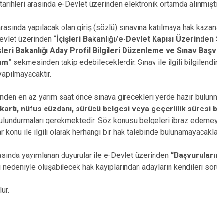
tarihleri arasında e-Devlet üzerinden elektronik ortamda alınmıştı
 arasında yapılacak olan giriş (sözlü) sınavına katılmaya hak kazan
Devlet üzerinden “
İçişleri Bakanlığı/e-Devlet Kapısı Üzerinden
şleri Bakanlığı Aday Profil Bilgileri Düzenleme ve Sınav Baş
rım
” sekmesinden takip edebileceklerdir. Sınav ile ilgili bilgilendi
 yapılmayacaktır.
inden en az yarım saat önce sınava girecekleri yerde hazır bulunm
k kartı, nüfus cüzdanı, sürücü belgesi veya geçerlilik süresi
 bulundurmaları gerekmektedir. Söz konusu belgeleri ibraz edeme
 konu ile ilgili olarak herhangi bir hak talebinde bulunamayacaklar
asında yayımlanan duyurular ile e-Devlet üzerinden
“Başvuruları
 nedeniyle oluşabilecek hak kayıplarından adayların kendileri sor
lur.