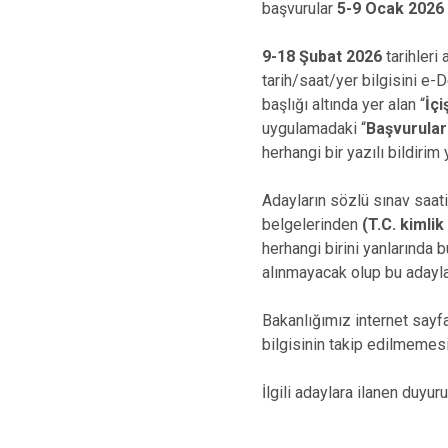
başvurular
5-9 Ocak 2026
9-18 Şubat 2026
tarihleri
tarih/saat/yer bilgisini e-
başlığı altında yer alan “
İçi
uygulamadaki “
Başvurula
herhangi bir yazılı bildirim
Adayların sözlü sınav saat
belgelerinden
(T.C. kimli
herhangi birini yanlarında
alınmayacak olup bu adaylar
Bakanlığımız internet sayf
bilgisinin takip edilmemesi
İlgili adaylara ilanen duyuru